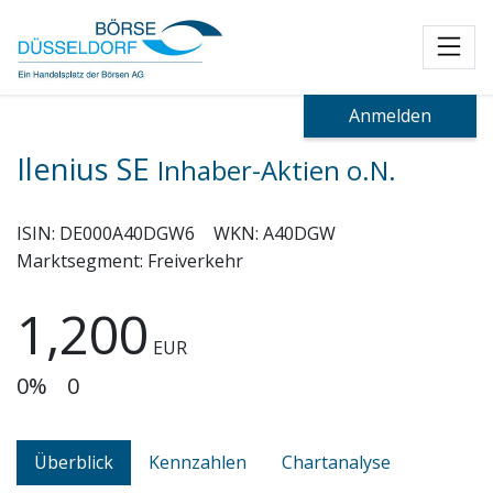
Toggl
Anmelden
Ilenius SE
Inhaber-Aktien o.N.
ISIN:
DE000A40DGW6
WKN:
A40DGW
Marktsegment:
Freiverkehr
1,200
EUR
0%
0
Überblick
Kennzahlen
Chartanalyse