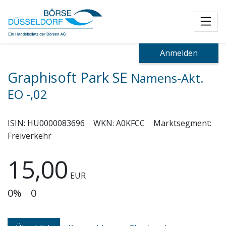
Toggl
Anmelden
Graphisoft Park SE
Namens-Akt.
EO -,02
ISIN:
HU0000083696
WKN:
A0KFCC
Marktsegment:
Freiverkehr
15,00
EUR
0%
0