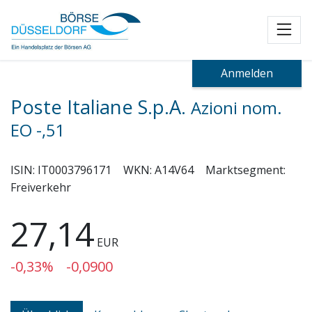
Toggl
Anmelden
Poste Italiane S.p.A.
Azioni nom.
EO -,51
ISIN:
IT0003796171
WKN:
A14V64
Marktsegment:
Freiverkehr
27,14
EUR
-0,33%
-0,0900