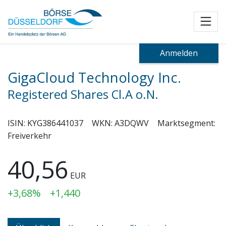
Toggl
Anmelden
GigaCloud Technology Inc.
Registered Shares Cl.A o.N.
ISIN:
KYG386441037
WKN:
A3DQWV
Marktsegment:
Freiverkehr
40,56
EUR
+3,68%
+1,440