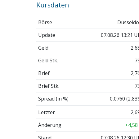
Kursdaten
Börse
Düsseldo
Update
07.08.26 13:21 U
Geld
2,6
Geld Stk.
7
Brief
2,7
Brief Stk.
7
Spread (in %)
0,0760 (2,83
Letzter
2,6
Änderung
+4,58
Stand
07.08.26 12:30 U