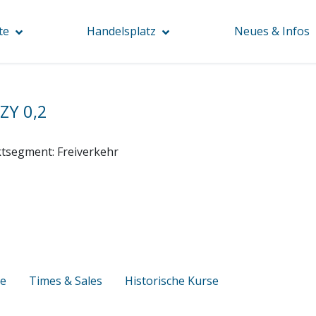
te
Handelsplatz
Neues & Infos
ZY 0,2
tsegment:
Freiverkehr
se
Times & Sales
Historische Kurse