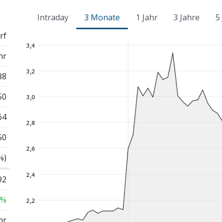
Intraday
3 Monate
1 Jahr
3 Jahre
5
rf
hr
88
50
64
50
%)
92
 %
hr