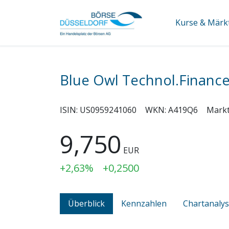
Kurse & Märk
Blue Owl Technol.Financ
ISIN:
US0959241060
WKN:
A419Q6
Mark
9,750
EUR
+2,63%
+0,2500
Überblick
Kennzahlen
Chartanaly