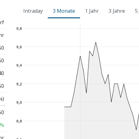
Intraday
3 Monate
1 Jahr
3 Jahre
5
rf
hr
50
50
40
50
%)
50
 %
hr