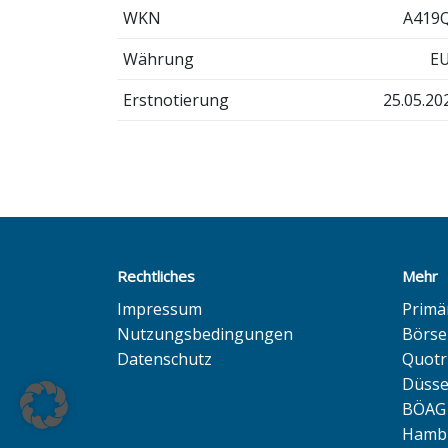
WKN
A419
Währung
E
Erstnotierung
25.05.20
Rechtliches
Mehr
Impressum
Primä
Nutzungsbedingungen
Börse
Datenschutz
Quotr
Düsse
BÖAG 
Hambu