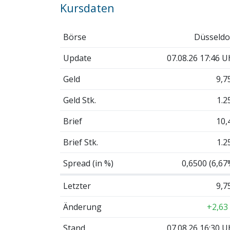
Kursdaten
Börse
Düsseldo
Update
07.08.26 17:46 U
Geld
9,7
Geld Stk.
1.2
Brief
10,
Brief Stk.
1.2
Spread (in %)
0,6500 (6,67
Letzter
9,7
Änderung
+2,63
Stand
07.08.26 16:30 U