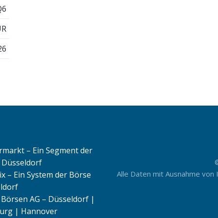
Q6
UR
26
rmarkt – Ein Segment der
 Düsseldorf
Alle Daten mit Ausnahme von 
ix – Ein System der Börse
ldorf
Börsen AG – Düsseldorf |
rg | Hannover