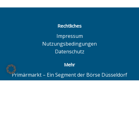
Rechtliches
Impressum
Nutzungsbedingungen
Datenschutz
Mehr
Primärmarkt – Ein Segment der Börse Düsseldorf
Quotrix – Ein System der Börse Düsseldorf
BÖAG Börsen AG – Düsseldorf | Hamburg | Hannover
© BÖAG Börsen AG - Alle Angaben ohne Gewähr!
Alle Daten mit Ausnahme von Investmentfonds sind 15
Minuten zeitverzögert. Powered by
GOYAX.de