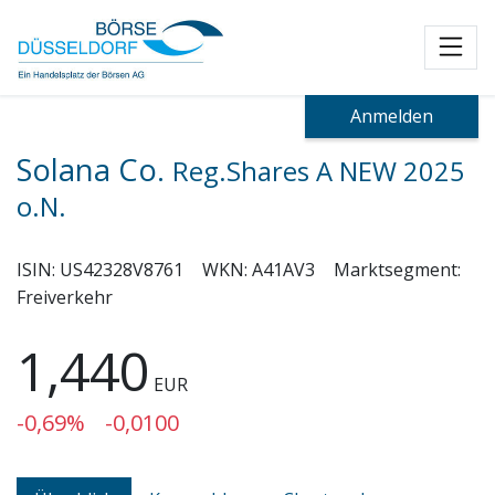
Toggl
Anmelden
Solana Co.
Reg.Shares A NEW 2025
o.N.
ISIN:
US42328V8761
WKN:
A41AV3
Marktsegment:
Freiverkehr
1,440
EUR
-0,69%
-0,0100