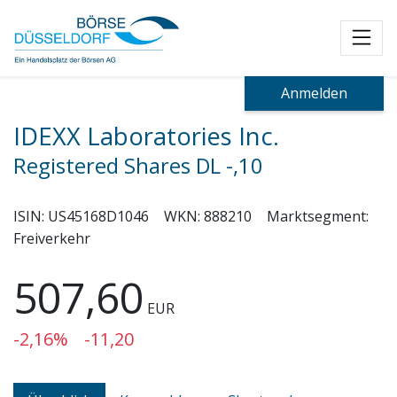
Toggl
Anmelden
IDEXX Laboratories Inc.
Registered Shares DL -,10
ISIN:
US45168D1046
WKN:
888210
Marktsegment:
Freiverkehr
507,60
EUR
-2,16%
-11,20