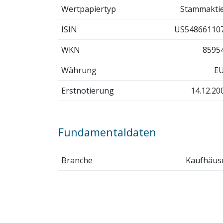
Wertpapiertyp
Stammakti
ISIN
US54866110
WKN
8595
Währung
E
Erstnotierung
14.12.20
Fundamentaldaten
Branche
Kaufhäus