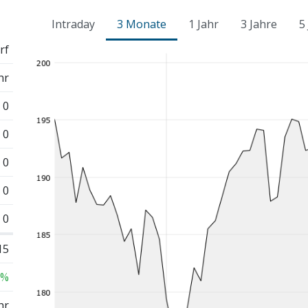
Intraday
3 Monate
1 Jahr
3 Jahre
5
rf
hr
0
0
0
0
0
15
 %
hr