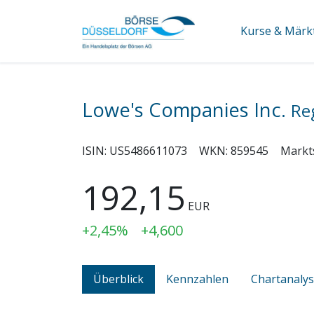
Kurse & Märk
Lowe's Companies Inc.
Re
ISIN:
US5486611073
WKN:
859545
Markt
192,15
EUR
+2,45%
+4,600
Überblick
Kennzahlen
Chartanaly