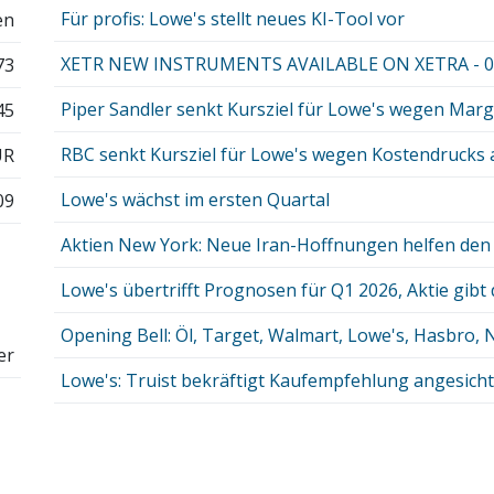
Für profis: Lowe's stellt neues KI-Tool vor
en
XETR NEW INSTRUMENTS AVAILABLE ON XETRA - 04
73
Piper Sandler senkt Kursziel für Lowe's wegen Mar
45
RBC senkt Kursziel für Lowe's wegen Kostendrucks 
UR
Lowe's wächst im ersten Quartal
09
Aktien New York: Neue Iran-Hoffnungen helfen den K
Lowe's übertrifft Prognosen für Q1 2026, Aktie gib
Opening Bell: Öl, Target, Walmart, Lowe's, Hasbro, Nv
er
Lowe's: Truist bekräftigt Kaufempfehlung angesichts