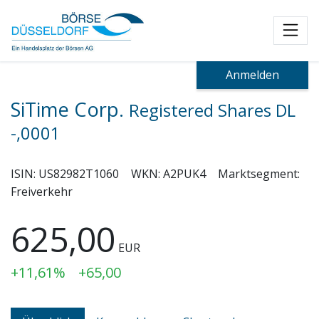
Toggl
Anmelden
SiTime Corp.
Registered Shares DL
-,0001
ISIN:
US82982T1060
WKN:
A2PUK4
Marktsegment:
Freiverkehr
625,00
EUR
+11,61%
+65,00