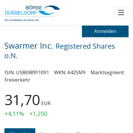
Toggl
Anmelden
Swarmer Inc.
Registered Shares
o.N.
ISIN:
US86989Y1091
WKN:
A425M9
Marktsegment:
Freiverkehr
31,70
EUR
+4,11%
+1,250