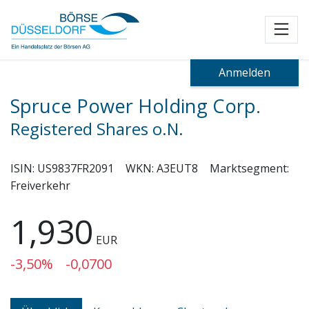
Toggl
Anmelden
Spruce Power Holding Corp.
Registered Shares o.N.
ISIN:
US9837FR2091
WKN:
A3EUT8
Marktsegment:
Freiverkehr
1,930
EUR
-3,50%
-0,0700