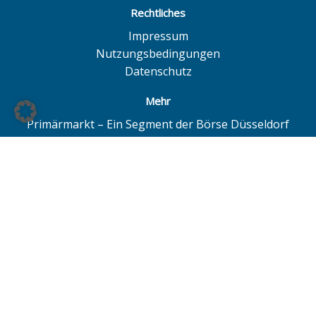
Rechtliches
Impressum
Nutzungsbedingungen
Datenschutz
Mehr
Primärmarkt – Ein Segment der Börse Düsseldorf
Quotrix – Ein System der Börse Düsseldorf
BÖAG Börsen AG – Düsseldorf | Hamburg | Hannover
© BÖAG Börsen AG - Alle Angaben ohne Gewähr!
Alle Daten mit Ausnahme von Investmentfonds sind 15
Minuten zeitverzögert. Powered by
GOYAX.de