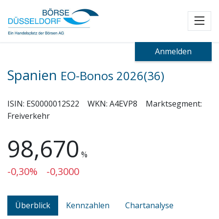
Toggl
Anmelden
Spanien
EO-Bonos 2026(36)
ISIN:
ES0000012S22
WKN:
A4EVP8
Marktsegment:
Freiverkehr
98,670
%
-0,30%
-0,3000
Überblick
Kennzahlen
Chartanalyse