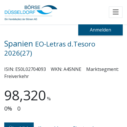
Toggl
Anmelden
Spanien
EO-Letras d.Tesoro
2026(27)
ISIN:
ES0L02704093
WKN:
A4SNNE
Marktsegment:
Freiverkehr
98,320
%
0%
0