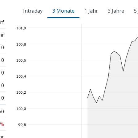
Intraday
3 Monate
1 Jahr
3 Jahre
5
rf
hr
0
0
0
0
0
50
 %
hr