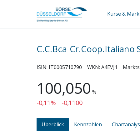
Kurse & Märk
C.C.Bca-Cr.Coop.Italiano 
ISIN:
IT0005710790
WKN:
A4EVJ1
Markts
100,050
%
-0,11%
-0,1100
Überblick
Kennzahlen
Chartanaly