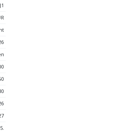
J1
UR
nt
26
en
00
50
30
26
27
.5.