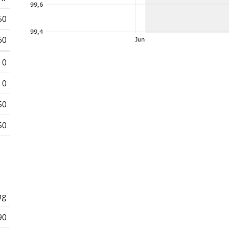
50
60
0
0
50
50
ng
90