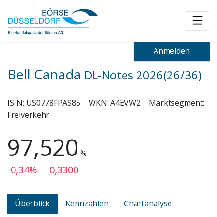
Toggl
Anmelden
Bell Canada
DL-Notes 2026(26/36)
ISIN:
US0778FPAS85
WKN:
A4EVW2
Marktsegment:
Freiverkehr
97,520
%
-0,34%
-0,3300
Überblick
Kennzahlen
Chartanalyse