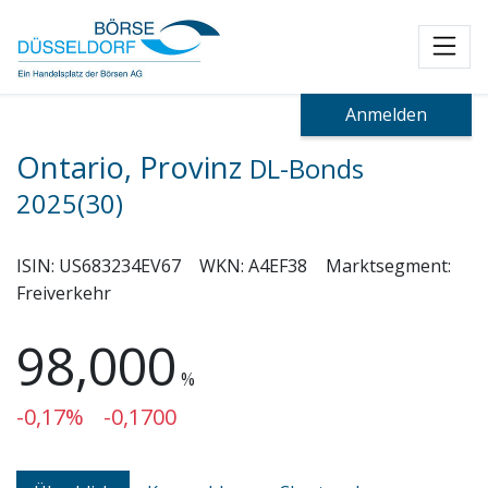
Toggl
Anmelden
Ontario, Provinz
DL-Bonds
2025(30)
ISIN:
US683234EV67
WKN:
A4EF38
Marktsegment:
Freiverkehr
98,000
%
-0,17%
-0,1700