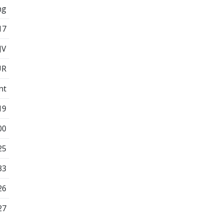
ng
17
JV
UR
nt
19
00
25
33
26
27