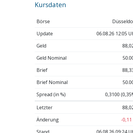
Kursdaten
Börse
Düsseldo
Update
06.08.26 12:05 U
Geld
88,0
Geld Nominal
50.0
Brief
88,3
Brief Nominal
50.0
Spread (in %)
0,3100 (0,35
Letzter
88,0
Änderung
-0,11
Stand
06.08.26 09:24 U