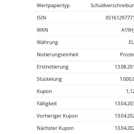
Wertpapiertyp
Schuldverschreibu
ISIN
XS16129777
WKN
A19H
Währung
E
Notierungseinheit
Proze
Erstnotierung
13.08.20
Stückelung
1.000,
Kupon
1,1
Fälligkeit
13.04.20
Vorheriger Kupon
13.04.20
Nächster Kupon
13.04.20