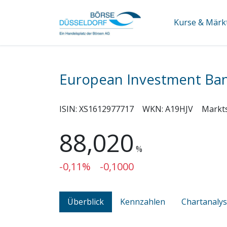
Kurse & Märk
European Investment Ba
ISIN:
XS1612977717
WKN:
A19HJV
Markt
88,020
%
-0,11%
-0,1000
Überblick
Kennzahlen
Chartanaly