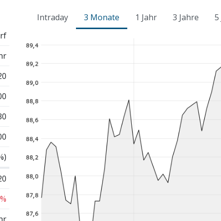
Intraday
3 Monate
1 Jahr
3 Jahre
5
rf
hr
20
00
30
00
%)
20
 %
hr