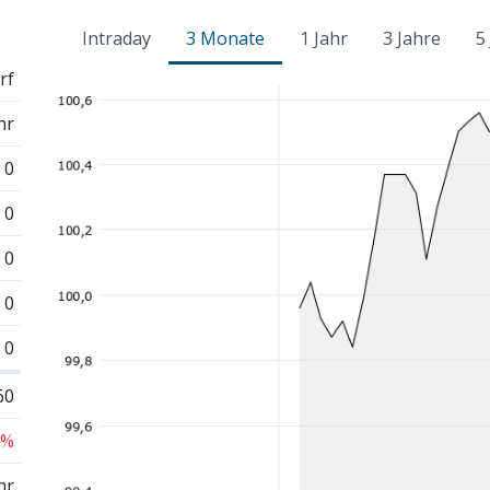
Intraday
3 Monate
1 Jahr
3 Jahre
5
rf
hr
0
0
0
0
0
60
 %
hr