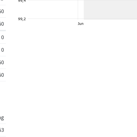
60
60
0
0
60
60
ng
63