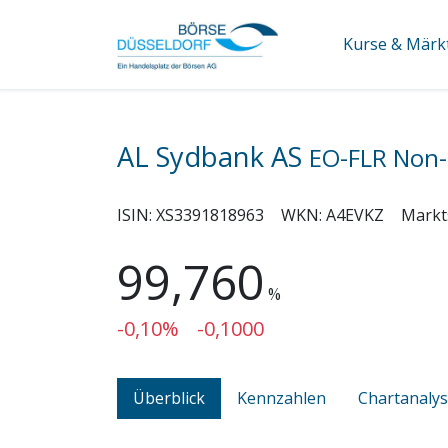
Kurse & Märk
AL Sydbank AS
EO-FLR Non-
ISIN:
XS3391818963
WKN:
A4EVKZ
Markt
99,760
%
-0,10%
-0,1000
Überblick
Kennzahlen
Chartanaly