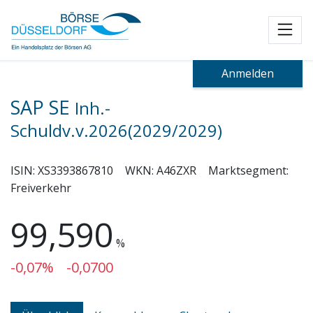
Toggl
Anmelden
SAP SE
Inh.-
Schuldv.v.2026(2029/2029)
ISIN:
XS3393867810
WKN:
A46ZXR
Marktsegment:
Freiverkehr
99,590
%
-0,07%
-0,0700