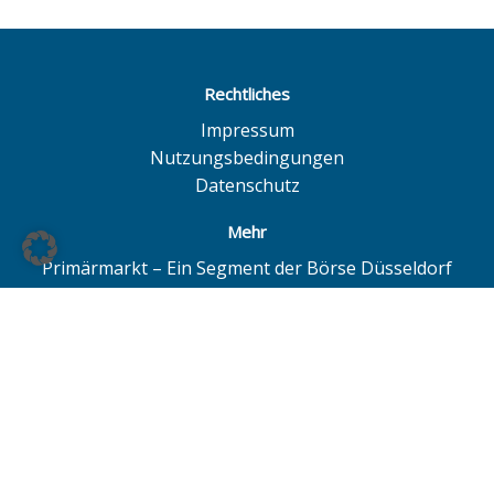
Rechtliches
Impressum
Nutzungsbedingungen
Datenschutz
Mehr
Primärmarkt – Ein Segment der Börse Düsseldorf
Quotrix – Ein System der Börse Düsseldorf
BÖAG Börsen AG – Düsseldorf | Hamburg | Hannover
© BÖAG Börsen AG - Alle Angaben ohne Gewähr!
Alle Daten mit Ausnahme von Investmentfonds sind 15
Minuten zeitverzögert. Powered by
GOYAX.de