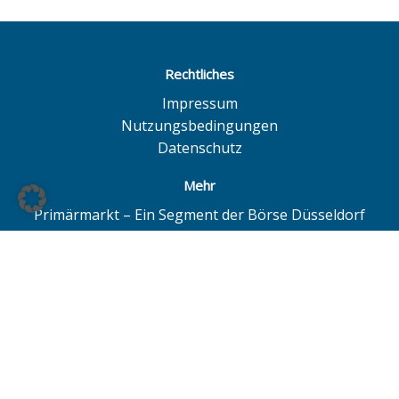
Rechtliches
Impressum
Nutzungsbedingungen
Datenschutz
Mehr
Primärmarkt – Ein Segment der Börse Düsseldorf
Quotrix – Ein System der Börse Düsseldorf
BÖAG Börsen AG – Düsseldorf | Hamburg | Hannover
© BÖAG Börsen AG - Alle Angaben ohne Gewähr!
Alle Daten mit Ausnahme von Investmentfonds sind 15
Minuten zeitverzögert. Powered by
GOYAX.de