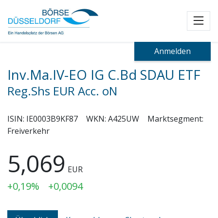
Toggl
Anmelden
Inv.Ma.IV-EO IG C.Bd SDAU ETF
Reg.Shs EUR Acc. oN
ISIN:
IE0003B9KF87
WKN:
A425UW
Marktsegment:
Freiverkehr
5,069
EUR
+0,19%
+0,0094