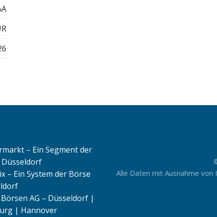
AA
UR
26
rmarkt – Ein Segment der
 Düsseldorf
Alle Daten mit Ausnahme von 
ix – Ein System der Börse
ldorf
Börsen AG – Düsseldorf |
rg | Hannover