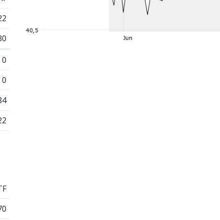
22
30
0
0
84
22
TF
70