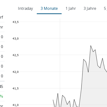
Intraday
3 Monate
1 Jahr
3 Jahre
5
rf
hr
0
0
0
0
0
45
 %
hr