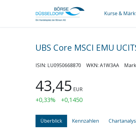
Kurse & Märk
UBS Core MSCI EMU UCIT
ISIN:
LU0950668870
WKN:
A1W3AA
Mark
43,45
EUR
+0,33%
+0,1450
Überblick
Kennzahlen
Chartanaly