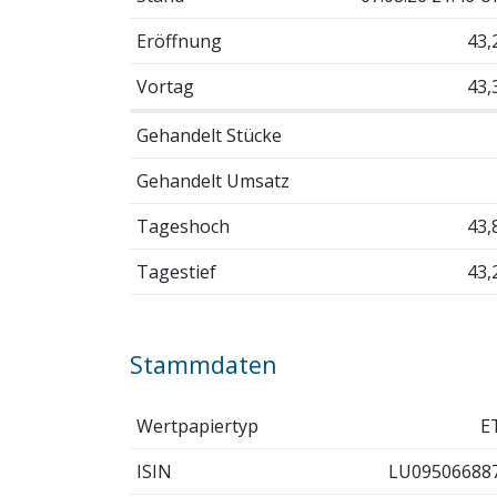
Eröffnung
43,
Vortag
43,
Gehandelt Stücke
Gehandelt Umsatz
Tageshoch
43,
Tagestief
43,
Stammdaten
Wertpapiertyp
E
ISIN
LU09506688