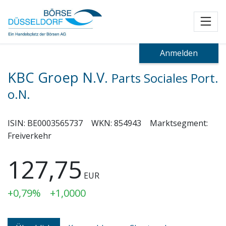
Toggl
Anmelden
KBC Groep N.V.
Parts Sociales Port.
o.N.
ISIN:
BE0003565737
WKN:
854943
Marktsegment:
Freiverkehr
127,75
EUR
+0,79%
+1,0000