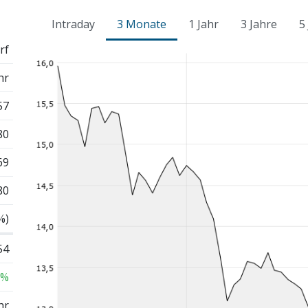
Intraday
3 Monate
1 Jahr
3 Jahre
5
rf
hr
57
80
69
80
%)
54
 %
hr