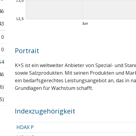
46
43
0
0
Portrait
54
K+S ist ein weltweiter Anbieter von Spezial- und Sta
sowie Salzprodukten. Mit seinen Produkten und Ma
46
ein bedarfsgerechtes Leistungsangebot an, das in na
6)
Grundlagen für Wachstum schafft.
5)
Indexzugehörigkeit
HDAX P