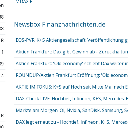
MDAX P
en
88
Newsbox Finanznachrichten.de
88
EQS-PVR: K+S Aktiengesellschaft: Veröffentlichung g
UR
Aktien Frankfurt: Dax gibt Gewinn ab - Zurückhaltung
11
Aktien Frankfurt: 'Old economy' schiebt Dax weiter in
89
ROUNDUP/Aktien Frankfurt Eröffnung: 'Old economy' 
2.
AKTIE IM FOKUS: K+S auf Hoch seit Mitte Mai nach E
DAX-Check LIVE: Hochtief, Infineon, K+S, Mercedes-B
Märkte am Morgen: Öl, Nvidia, SanDisk, Samsung, SAP
UR
DAX legt erneut zu - Hochtief, Infineon, K+S, Merce
00