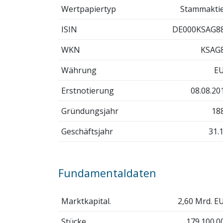
Wertpapiertyp
Stammakti
ISIN
DE000KSAG8
WKN
KSAG
Währung
E
Erstnotierung
08.08.20
Gründungsjahr
18
Geschäftsjahr
31.1
Fundamentaldaten
Marktkapital.
2,60 Mrd. E
Stücke
179.100.0