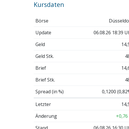
Kursdaten
Börse
Düsseldo
Update
06.08.26 18:39 U
Geld
14,
Geld Stk.
4
Brief
14,
Brief Stk.
4
Spread (in %)
0,1200 (0,82
Letzter
14,
Änderung
+0,76
Stand
06.08.26 16:30 U