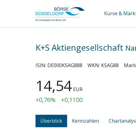
Kurse & Märk
K+S Aktiengesellschaft
Na
ISIN:
DE000KSAG888
WKN:
KSAG88
Mark
14,54
EUR
+0,76%
+0,1100
Überblick
Kennzahlen
Chartanaly