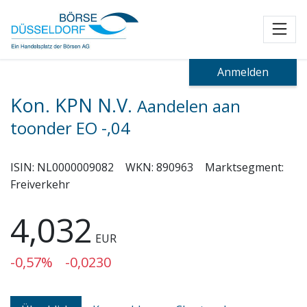
Toggl
Anmelden
Kon. KPN N.V.
Aandelen aan
toonder EO -,04
ISIN:
NL0000009082
WKN:
890963
Marktsegment:
Freiverkehr
4,032
EUR
-0,57%
-0,0230