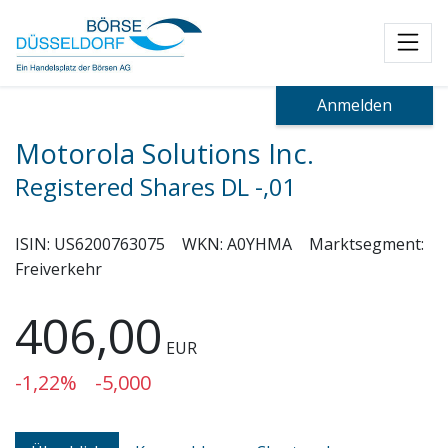
Toggl
Anmelden
Motorola Solutions Inc.
Registered Shares DL -,01
ISIN:
US6200763075
WKN:
A0YHMA
Marktsegment:
Freiverkehr
406,00
EUR
-1,22%
-5,000