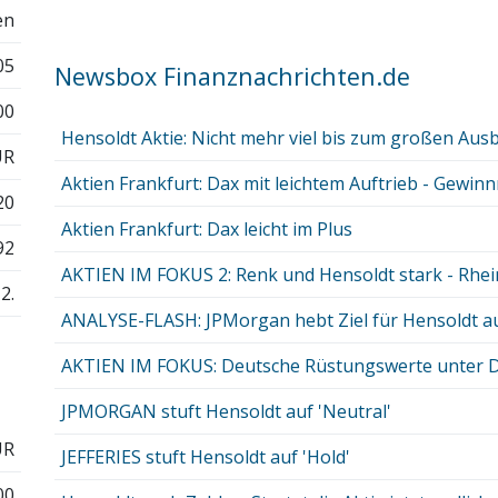
en
05
Newsbox Finanznachrichten.de
00
Hensoldt Aktie: Nicht mehr viel bis zum großen Aus
UR
Aktien Frankfurt: Dax mit leichtem Auftrieb - Gewin
20
Aktien Frankfurt: Dax leicht im Plus
92
AKTIEN IM FOKUS 2: Renk und Hensoldt stark - Rheinm
2.
ANALYSE-FLASH: JPMorgan hebt Ziel für Hensoldt auf 
AKTIEN IM FOKUS: Deutsche Rüstungswerte unter Dru
JPMORGAN stuft Hensoldt auf 'Neutral'
UR
JEFFERIES stuft Hensoldt auf 'Hold'
00