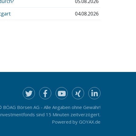
 durch?
05.08.2026
tgart
04.08.2026
© BÖAG Börsen AG - Alle Angaben ohne Gewähr!
Investmentfonds sind 15 Minuten zeitverzögert.
Powered by
GOYAX.de