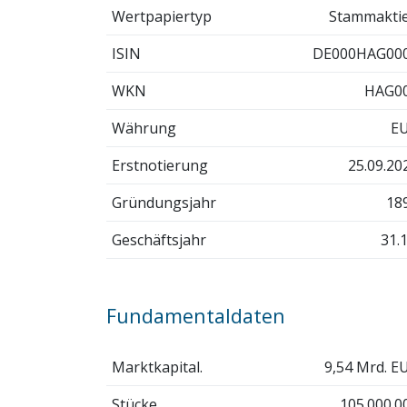
Wertpapiertyp
Stammakti
ISIN
DE000HAG00
WKN
HAG0
Währung
E
Erstnotierung
25.09.20
Gründungsjahr
18
Geschäftsjahr
31.1
Fundamentaldaten
Marktkapital.
9,54 Mrd. E
Stücke
105.000.0