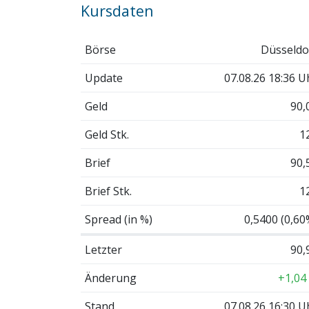
Kursdaten
Börse
Düsseldo
Update
07.08.26 18:36 U
Geld
90,
Geld Stk.
1
Brief
90,
Brief Stk.
1
Spread (in %)
0,5400 (0,60
Letzter
90,
Änderung
+1,04
Stand
07.08.26 16:30 U