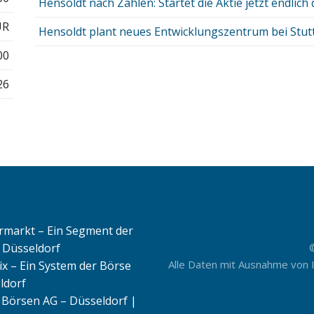
Hensoldt nach Zahlen: Startet die Aktie jetzt endlich
UR
Hensoldt plant neues Entwicklungszentrum bei Stut
00
26
rmarkt – Ein Segment der
 Düsseldorf
Alle Daten mit Ausnahme von 
ix – Ein System der Börse
ldorf
Börsen AG – Düsseldorf |