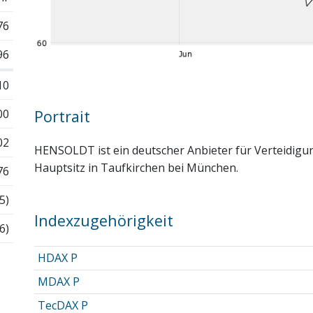
76
96
10
00
Portrait
02
HENSOLDT ist ein deutscher Anbieter für Verteidigu
Hauptsitz in Taufkirchen bei München.
76
5)
Indexzugehörigkeit
6)
HDAX P
MDAX P
TecDAX P