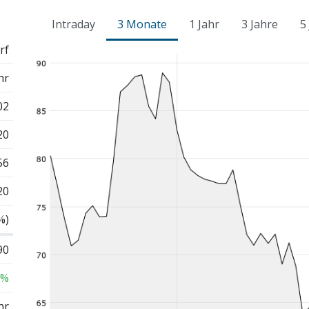
Intraday
3 Monate
1 Jahr
3 Jahre
5
rf
hr
02
20
56
20
%)
90
 %
hr