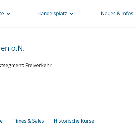
te
Handelsplatz
Neues & Infos
ien o.N.
ktsegment:
Freiverkehr
se
Times & Sales
Historische Kurse