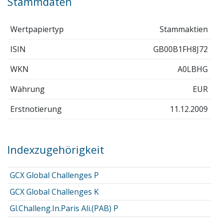
Stammdaten
Wertpapiertyp
Stammaktien
ISIN
GB00B1FH8J72
WKN
A0LBHG
Währung
EUR
Erstnotierung
11.12.2009
Indexzugehörigkeit
GCX Global Challenges P
GCX Global Challenges K
Gl.Challeng.In.Paris Ali.(PAB) P