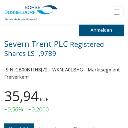
Toggl
Anmelden
Severn Trent PLC
Registered
Shares LS -,9789
ISIN:
GB00B1FH8J72
WKN:
A0LBHG
Marktsegment:
Freiverkehr
35,94
EUR
+0,56%
+0,2000